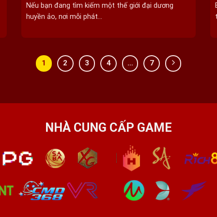
Nếu bạn đang tìm kiếm một thế giới đại dương
huyền ảo, nơi mỗi phát...
1
2
3
4
…
7
NHÀ CUNG CẤP GAME