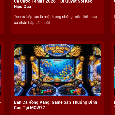
Cá Cược Tennis 2026 – Bí Quyết Soi Kèo
Hiệu Quả
Tennis tiếp tục là một trong những môn thể thao
cá nhân hấp dẫn nhất...
o
Bắn Cá Rồng Vàng: Game Săn Thưởng Đỉnh
Cao Tại MCW77