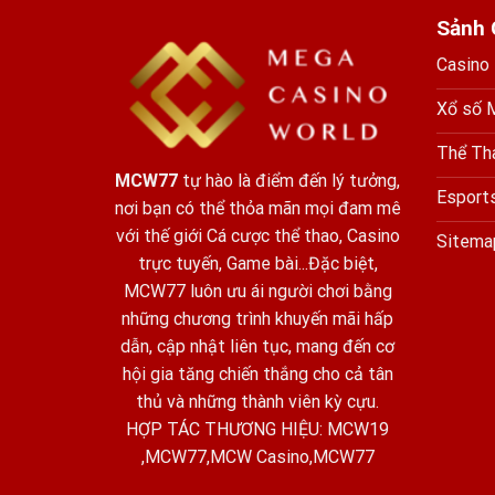
Sảnh
Casin
Xổ số
Thể T
MCW77
tự hào là điểm đến lý tưởng,
Esport
nơi bạn có thể thỏa mãn mọi đam mê
với thế giới Cá cược thể thao, Casino
Sitema
trực tuyến, Game bài...Đặc biệt,
MCW77 luôn ưu ái người chơi bằng
những chương trình khuyến mãi hấp
dẫn, cập nhật liên tục, mang đến cơ
hội gia tăng chiến thắng cho cả tân
thủ và những thành viên kỳ cựu.
HỢP TÁC THƯƠNG HIỆU:
MCW19
,
MCW77
,
MCW Casino
,
MCW77