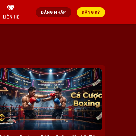
ĐĂNG NHẬP
ĐĂNG KÝ
LIÊN HỆ