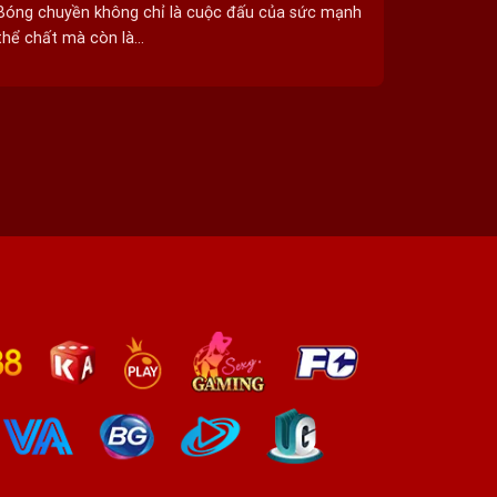
Bóng chuyền không chỉ là cuộc đấu của sức mạnh
thể chất mà còn là...