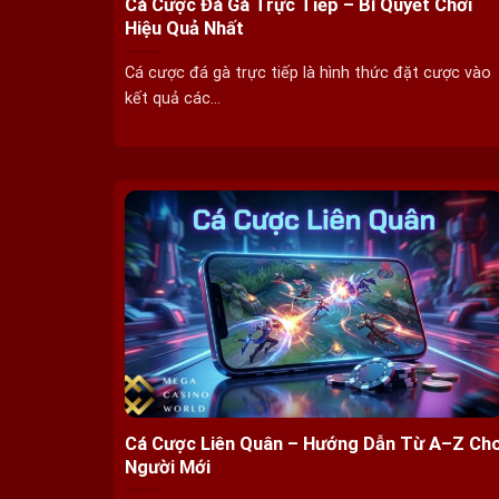
Cá Cược Đá Gà Trực Tiếp – Bí Quyết Chơi
Hiệu Quả Nhất
Cá cược đá gà trực tiếp là hình thức đặt cược vào
kết quả các...
Cá Cược Liên Quân – Hướng Dẫn Từ A–Z Ch
Người Mới