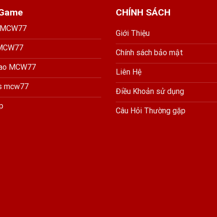
 Game
CHÍNH SÁCH
o MCW77
Giới Thiệu
 MCW77
Chính sách bảo mật
hao MCW77
Liên Hệ
s mcw77
Điều Khoản sử dụng
p
Câu Hỏi Thường gặp