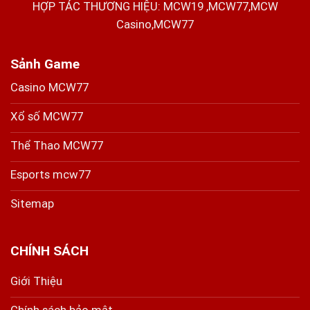
HỢP TÁC THƯƠNG HIỆU:
MCW19
,
MCW77
,
MCW
Casino
,
MCW77
Sảnh Game
Casino MCW77
Xổ số MCW77
Thể Thao MCW77
Esports mcw77
Sitemap
CHÍNH SÁCH
Giới Thiệu
Chính sách bảo mật