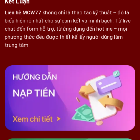
Kết Luận
Liên hệ MCW77
không chỉ là thao tác kỹ thuật – đó là
biểu hiện rõ nhất cho sự cam kết và minh bạch. Từ live
chat đến form hỗ trợ, từ ứng dụng đến hotline – mọi
phương thức đều được thiết kế lấy người dùng làm
trung tâm.