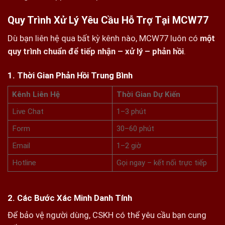
Quy Trình Xử Lý Yêu Cầu Hỗ Trợ Tại MCW77
Dù bạn liên hệ qua bất kỳ kênh nào, MCW77 luôn có
một
quy trình chuẩn để tiếp nhận – xử lý – phản hồi
.
1. Thời Gian Phản Hồi Trung Bình
Kênh Liên Hệ
Thời Gian Dự Kiến
Live Chat
1–3 phút
Form
30–60 phút
Email
1–2 giờ
Hotline
Gọi ngay – kết nối trực tiếp
2. Các Bước Xác Minh Danh Tính
Để bảo vệ người dùng, CSKH có thể yêu cầu bạn cung