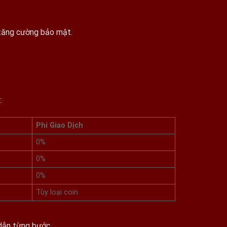
 tăng cường bảo mật.
:
Phí Giao Dịch
0%
0%
0%
Tùy loại coin
dẫn từng bước.