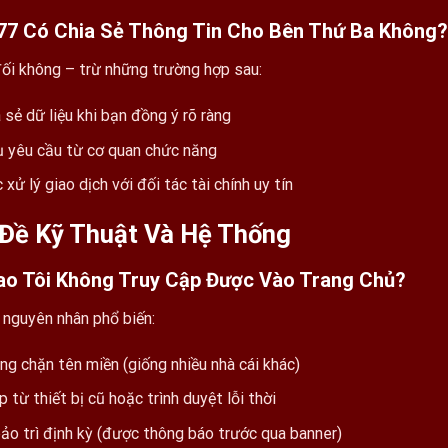
 Có Chia Sẻ Thông Tin Cho Bên Thứ Ba Không?
ối không – trừ những trường hợp sau:
a sẻ dữ liệu khi bạn đồng ý rõ ràng
 yêu cầu từ cơ quan chức năng
xử lý giao dịch với đối tác tài chính uy tín
Đề Kỹ Thuật Và Hệ Thống
ao Tôi Không Truy Cập Được Vào Trang Chủ?
nguyên nhân phổ biến:
g chặn tên miền (giống nhiều nhà cái khác)
p từ thiết bị cũ hoặc trình duyệt lỗi thời
ảo trì định kỳ (được thông báo trước qua banner)