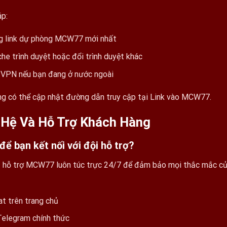
áp:
g link dự phòng MCW77 mới nhất
he trình duyệt hoặc đổi trình duyệt khác
 VPN nếu bạn đang ở nước ngoài
g có thể cập nhật đường dẫn truy cập tại Link vào MCW77.
 Hệ Và Hỗ Trợ Khách Hàng
để bạn kết nối với đội hỗ trợ?
 hỗ trợ MCW77 luôn túc trực 24/7 để đảm bảo mọi thắc mắc của b
at trên trang chủ
Telegram chính thức