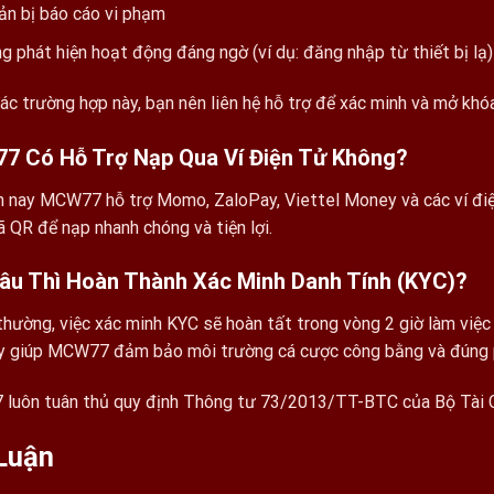
ản bị báo cáo vi phạm
g phát hiện hoạt động đáng ngờ (ví dụ: đăng nhập từ thiết bị lạ)
ác trường hợp này, bạn nên liên hệ hỗ trợ để xác minh và mở khó
 Có Hỗ Trợ Nạp Qua Ví Điện Tử Không?
n nay MCW77 hỗ trợ Momo, ZaloPay, Viettel Money và các ví điện
 QR để nạp nhanh chóng và tiện lợi.
âu Thì Hoàn Thành Xác Minh Danh Tính (KYC)?
hường, việc xác minh KYC sẽ hoàn tất trong vòng 2 giờ làm việc 
y giúp MCW77 đảm bảo môi trường cá cược công bằng và đúng p
uôn tuân thủ quy định Thông tư 73/2013/TT-BTC của Bộ Tài Ch
Luận