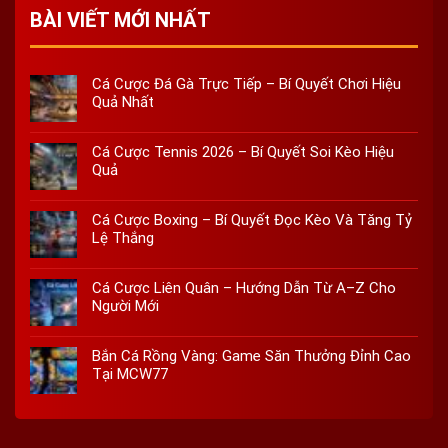
BÀI VIẾT MỚI NHẤT
Cá Cược Đá Gà Trực Tiếp – Bí Quyết Chơi Hiệu
Quả Nhất
Cá Cược Tennis 2026 – Bí Quyết Soi Kèo Hiệu
Quả
Cá Cược Boxing – Bí Quyết Đọc Kèo Và Tăng Tỷ
Lệ Thắng
Cá Cược Liên Quân – Hướng Dẫn Từ A–Z Cho
Người Mới
Bắn Cá Rồng Vàng: Game Săn Thưởng Đỉnh Cao
Tại MCW77