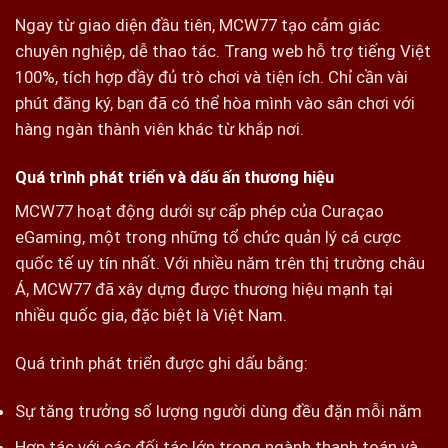
Ngay từ giao diện đầu tiên, MCW77 tạo cảm giác
chuyên nghiệp, dễ thao tác. Trang web hỗ trợ tiếng Việt
100%, tích hợp đầy đủ trò chơi và tiện ích. Chỉ cần vài
phút đăng ký, bạn đã có thể hòa mình vào sân chơi với
hàng ngàn thành viên khác từ khắp nơi.
Quá trình phát triển và dấu ấn thương hiệu
MCW77 hoạt động dưới sự cấp phép của Curaçao
eGaming, một trong những tổ chức quản lý cá cược
quốc tế uy tín nhất. Với nhiều năm trên thị trường châu
Á, MCW77 đã xây dựng được thương hiệu mạnh tại
nhiều quốc gia, đặc biệt là Việt Nam.
Quá trình phát triển được ghi dấu bằng:
Sự tăng trưởng số lượng người dùng đều đặn mỗi năm
Hợp tác với các đối tác lớn trong ngành thanh toán và