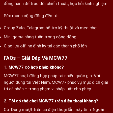
đồng hành để trao đổi chiến thuật, học hỏi kinh nghiệm.
Sức mạnh cộng đồng đến từ:
Group Zalo, Telegram hỗ trợ kỹ thuật và mẹo chơi
Mini game hàng tuần trong cộng đồng
Giao lưu offline định kỳ tại các thành phố lớn
FAQs – Giải Đáp Về MCW77
1. MCW77 có hợp pháp không?
MCW77 hoạt động hợp pháp tại nhiều quốc gia. Với
người dùng tại Việt Nam, MCW77 phục vụ mục đích giải
trí cá nhân – trong phạm vi pháp luật cho phép.
2. Tôi có thể chơi MCW77 trên điện thoại không?
Có. Dùng mượt trên cả điện thoại lẫn máy tính. Ngoài