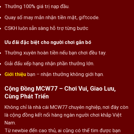
Thưởng 100% giá trị nạp đầu.
Quay số may mắn nhận tiền mặt, giftcode.
CSKH luôn sẵn sàng hỗ trợ từng bước
Ưu đãi đặc biệt cho người chơi gắn bó
Thường xuyên hoàn tiền nếu bạn chơi đều tay.
Giải đấu xếp hạng nhận phần thưởng lớn.
Giới thiệu
bạn – nhận thưởng không giới hạn.
Cộng Đồng MCW77 – Chơi Vui, Giao Lưu,
Cùng Phát Triển
Không chỉ là nhà cái MCW77 chuyên nghiệp, nơi đây còn
là cộng đồng kết nối hàng ngàn người chơi khắp Việt
Nam.
Từ newbie đến cao thủ, ai cũng có thể tìm được bạn