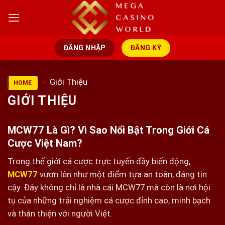
Skip
to
content
ĐĂNG NHẬP
ĐĂNG KÝ
-
Giới Thiệu
HOME
GIỚI THIỆU
MCW77 Là Gì? Vì Sao Nổi Bật Trong Giới Cá
Cược Việt Nam?
Trong thế giới cá cược trực tuyến đầy biến động,
MCW77
vươn lên như một điểm tựa an toàn, đáng tin
cậy. Đây không chỉ là nhà cái MCW77 mà còn là nơi hội
tụ của những trải nghiệm cá cược đỉnh cao, minh bạch
và thân thiện với người Việt.