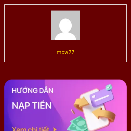
mcw77