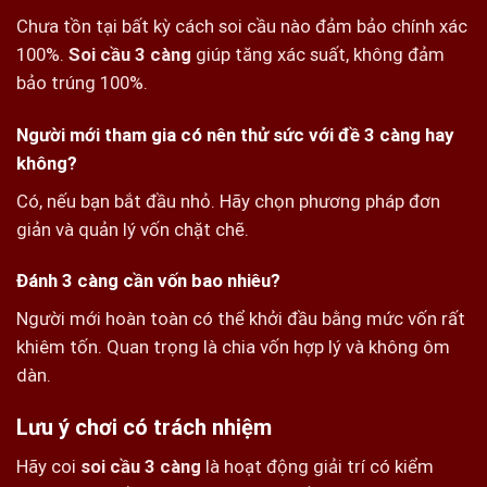
Chưa tồn tại bất kỳ cách soi cầu nào đảm bảo chính xác
100%.
Soi cầu 3 càng
giúp tăng xác suất, không đảm
bảo trúng 100%.
Người mới tham gia có nên thử sức với đề 3 càng hay
không?
Có, nếu bạn bắt đầu nhỏ. Hãy chọn phương pháp đơn
giản và quản lý vốn chặt chẽ.
Đánh 3 càng cần vốn bao nhiêu?
Người mới hoàn toàn có thể khởi đầu bằng mức vốn rất
khiêm tốn. Quan trọng là chia vốn hợp lý và không ôm
dàn.
Lưu ý chơi có trách nhiệm
Hãy coi
soi cầu 3 càng
là hoạt động giải trí có kiểm