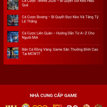
Cá Cược Tennis 2026 – Bí Quyết Soi Kèo Hiệu
Quả
Cá Cược Boxing – Bí Quyết Đọc Kèo Và Tăng Tỷ
Lệ Thắng
Cá Cược Liên Quân – Hướng Dẫn Từ A–Z Cho
Người Mới
Bắn Cá Rồng Vàng: Game Săn Thưởng Đỉnh Cao
Tại MCW77
NHÀ CUNG CẤP GAME