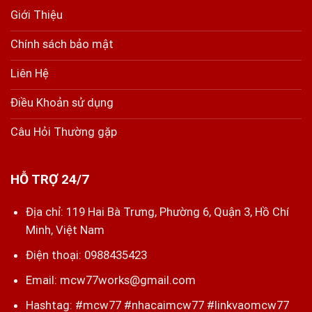
Giới Thiệu
Chính sách bảo mật
Liên Hệ
Điều Khoản sử dụng
Câu Hỏi Thường gặp
HỖ TRỢ 24/7
Địa chỉ:
119 Hai Bà Trưng, Phường 6, Quận 3, Hồ Chí
Minh, Việt Nam
Điện thoại: 0
988435423
Email:
mcw77works@gmail.com
Hashtag: #mcw77 #nhacaimcw77 #linkvaomcw77