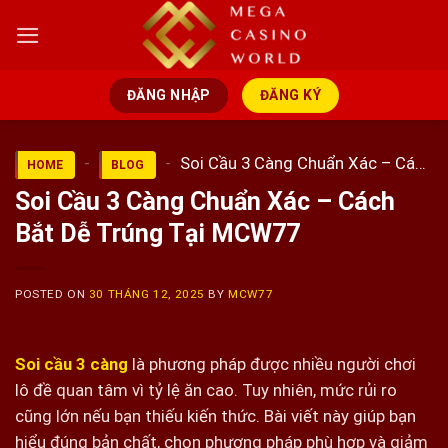
Skip
to
content
ĐĂNG NHẬP
ĐĂNG KÝ
-
-
Soi Cầu 3 Càng Chuẩn Xác – Cách
HOME
BLOG
Bắt Dễ Trúng Tại MCW77
Soi Cầu 3 Càng Chuẩn Xác – Cách
Bắt Dễ Trúng Tại MCW77
POSTED ON
30 THÁNG 12, 2025
BY
MCW77
Soi cầu 3 càng
là phương pháp được nhiều người chơi
lô đề quan tâm vì tỷ lệ ăn cao. Tuy nhiên, mức rủi ro
cũng lớn nếu bạn thiếu kiến thức. Bài viết này giúp bạn
hiểu đúng bản chất, chọn phương pháp phù hợp và giảm