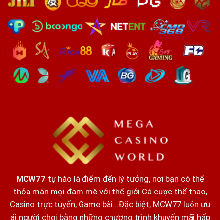
MCW77
tự hào là điểm đến lý tưởng, nơi bạn có thể
thỏa mãn mọi đam mê với thế giới Cá cược thể thao,
Casino trực tuyến, Game bài...Đặc biệt, MCW77 luôn ưu
ái người chơi bằng những chương trình khuyến mãi hấp