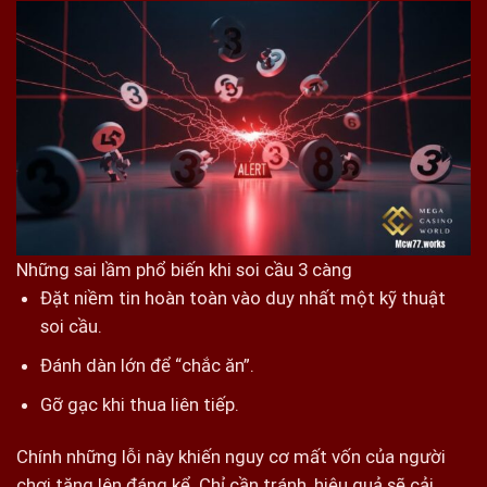
Những sai lầm phổ biến khi soi cầu 3 càng
Đặt niềm tin hoàn toàn vào duy nhất một kỹ thuật
soi cầu.
Đánh dàn lớn để “chắc ăn”.
Gỡ gạc khi thua liên tiếp.
Chính những lỗi này khiến nguy cơ mất vốn của người
chơi tăng lên đáng kể. Chỉ cần tránh, hiệu quả sẽ cải