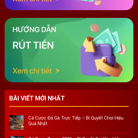
BÀI VIẾT MỚI NHẤT
Cá Cược Đá Gà Trực Tiếp – Bí Quyết Chơi Hiệu
Quả Nhất