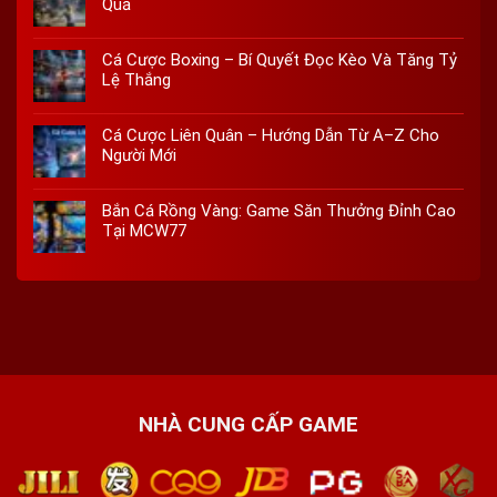
Quả
Cá Cược Boxing – Bí Quyết Đọc Kèo Và Tăng Tỷ
Lệ Thắng
Cá Cược Liên Quân – Hướng Dẫn Từ A–Z Cho
Người Mới
Bắn Cá Rồng Vàng: Game Săn Thưởng Đỉnh Cao
Tại MCW77
NHÀ CUNG CẤP GAME