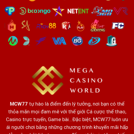
MCW77
tự hào là điểm đến lý tưởng, nơi bạn có thể
thỏa mãn mọi đam mê với thế giới Cá cược thể thao,
Casino trực tuyến, Game bài...Đặc biệt, MCW77 luôn ưu
ái người chơi bằng những chương trình khuyến mãi hấp