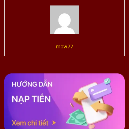
mcw77