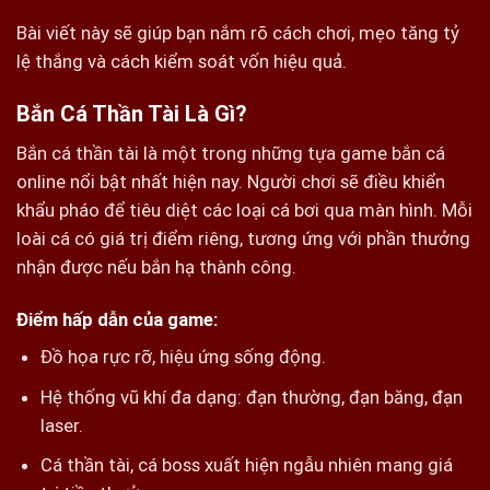
Bài viết này sẽ giúp bạn nắm rõ cách chơi, mẹo tăng tỷ
lệ thắng và cách kiểm soát vốn hiệu quả.
Bắn Cá Thần Tài Là Gì?
Bắn cá thần tài là một trong những tựa game bắn cá
online nổi bật nhất hiện nay. Người chơi sẽ điều khiển
khẩu pháo để tiêu diệt các loại cá bơi qua màn hình. Mỗi
loài cá có giá trị điểm riêng, tương ứng với phần thưởng
nhận được nếu bắn hạ thành công.
Điểm hấp dẫn của game:
Đồ họa rực rỡ, hiệu ứng sống động.
Hệ thống vũ khí đa dạng: đạn thường, đạn băng, đạn
laser.
Cá thần tài, cá boss xuất hiện ngẫu nhiên mang giá