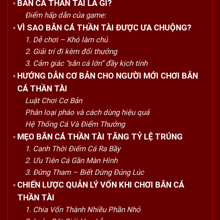
BẮN CÁ THẦN TÀI LÀ GÌ?
Điểm hấp dẫn của game:
VÌ SAO BẮN CÁ THẦN TÀI ĐƯỢC ƯA CHUỘNG?
1. Dễ chơi – Khó làm chủ
2. Giải trí đi kèm đổi thưởng
3. Cảm giác “săn cá lớn” đầy kịch tính
HƯỚNG DẪN CƠ BẢN CHO NGƯỜI MỚI CHƠI BẮN
CÁ THẦN TÀI
Luật Chơi Cơ Bản
Phân loại pháo và cách dùng hiệu quả
Hệ Thống Cá Và Điểm Thưởng
MẸO BẮN CÁ THẦN TÀI TĂNG TỶ LỆ TRÚNG
1. Canh Thời Điểm Cá Ra Bầy
2. Ưu Tiên Cá Gần Màn Hình
3. Đừng Tham – Biết Dừng Đúng Lúc
CHIẾN LƯỢC QUẢN LÝ VỐN KHI CHƠI BẮN CÁ
THẦN TÀI
1. Chia Vốn Thành Nhiều Phần Nhỏ