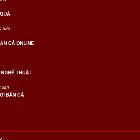
 QUẢ
c Bắn
BẮN CÁ ONLINE
T NGHỆ THUẬT
Nhuận
ƠI BẮN CÁ