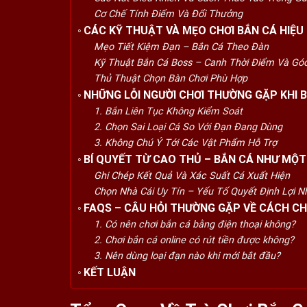
Cơ Chế Tính Điểm Và Đổi Thưởng
CÁC KỸ THUẬT VÀ MẸO CHƠI BẮN CÁ HIỆU
Mẹo Tiết Kiệm Đạn – Bắn Cá Theo Đàn
Kỹ Thuật Bắn Cá Boss – Canh Thời Điểm Và Gó
Thủ Thuật Chọn Bàn Chơi Phù Hợp
NHỮNG LỖI NGƯỜI CHƠI THƯỜNG GẶP KHI 
1. Bắn Liên Tục Không Kiểm Soát
2. Chọn Sai Loại Cá So Với Đạn Đang Dùng
3. Không Chú Ý Tới Các Vật Phẩm Hỗ Trợ
BÍ QUYẾT TỪ CAO THỦ – BẮN CÁ NHƯ MỘ
Ghi Chép Kết Quả Và Xác Suất Cá Xuất Hiện
Chọn Nhà Cái Uy Tín – Yếu Tố Quyết Định Lợi 
FAQS – CÂU HỎI THƯỜNG GẶP VỀ CÁCH CH
1. Có nên chơi bắn cá bằng điện thoại không?
2. Chơi bắn cá online có rút tiền được không?
3. Nên dùng loại đạn nào khi mới bắt đầu?
KẾT LUẬN