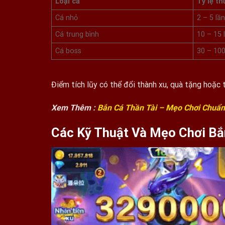
Loại cá
Tỷ lệ t
Cá nhỏ
2 – 5 lầ
Cá trung bình
10 – 15 
Cá boss
30 – 100
Điểm tích lũy có thể đổi thành xu, quà tặng hoặc 
Xem Thêm :
Bắn Cá Thần Tài – Mẹo Chơi Chuẩn
Các Kỹ Thuật Và Mẹo Chơi Bắ