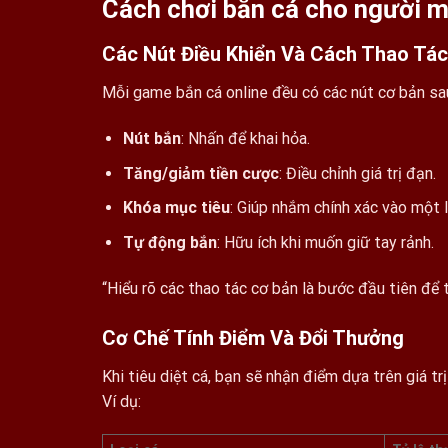
Cách chơi bắn cá cho người m
Các Nút Điều Khiển Và Cách Thao Tá
Mỗi game bắn cá online đều có các nút cơ bản sa
Nút bắn
: Nhấn để khai hỏa.
Tăng/giảm tiền cược
: Điều chỉnh giá trị đạn.
Khóa mục tiêu
: Giúp nhắm chính xác vào một l
Tự động bắn
: Hữu ích khi muốn giữ tay rảnh.
“Hiểu rõ các thao tác cơ bản là bước đầu tiên để t
Cơ Chế Tính Điểm Và Đổi Thưởng
Khi tiêu diệt cá, bạn sẽ nhận điểm dựa trên giá tr
Ví dụ: