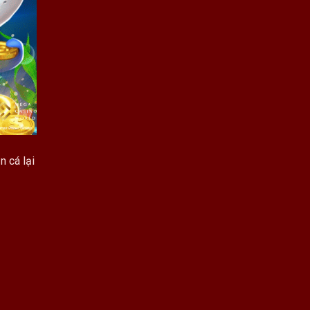
n cá lại