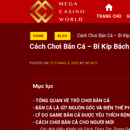
Skip
to
TRANG CHỦ
G
content
-
-
Cách Chơi Bắn Cá – Bí Kí
HOME
BLOG
Cách Chơi Bắn Cá – Bí Kíp Bác
POSTED ON
12 THÁNG 8, 2025
BY
MCW77
Mục lục
TỔNG QUAN VỀ TRÒ CHƠI BẮN CÁ
BẮN CÁ LÀ GÌ? NGUỒN GỐC VÀ BIẾN THỂ P
LÝ DO GAME BẮN CÁ ĐƯỢC YÊU THÍCH RỘN
CÁCH CHƠI BẮN CÁ CHO NGƯỜI MỚI
Các Nút Điều Khiển Và Cách Thao Tác Trong G