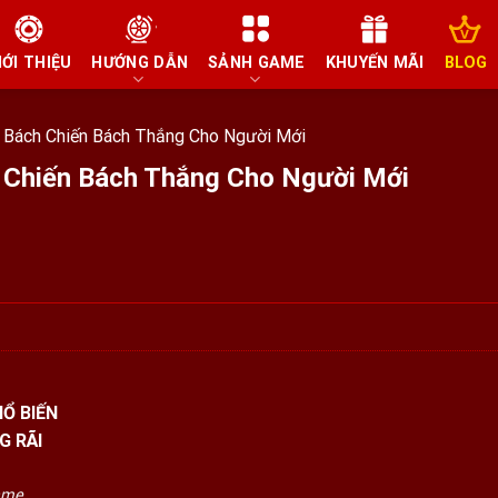
IỚI THIỆU
HƯỚNG DẪN
SẢNH GAME
KHUYẾN MÃI
BLOG
p Bách Chiến Bách Thắng Cho Người Mới
h Chiến Bách Thắng Cho Người Mới
HỔ BIẾN
G RÃI
ame