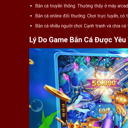
Bắn cá truyền thống: Thường thấy ở máy arcade
Bắn cá online đổi thưởng: Chơi trực tuyến, có 
Bắn cá nhiều người chơi: Cạnh tranh và chia cá
Lý Do Game Bắn Cá Được Yêu 