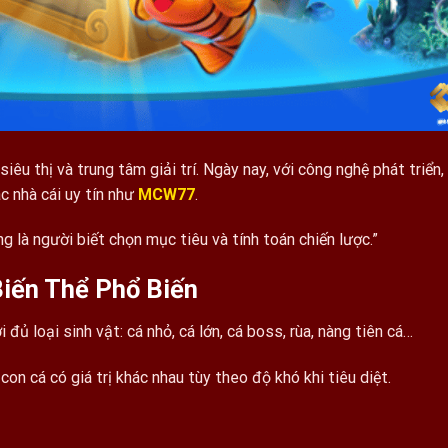
êu thị và trung tâm giải trí. Ngày nay, với công nghệ phát triển,
c nhà cái uy tín như
MCW77
.
 là người biết chọn mục tiêu và tính toán chiến lược.”
Biến Thể Phổ Biến
đủ loại sinh vật: cá nhỏ, cá lớn, cá boss, rùa, nàng tiên cá…
on cá có giá trị khác nhau tùy theo độ khó khi tiêu diệt.