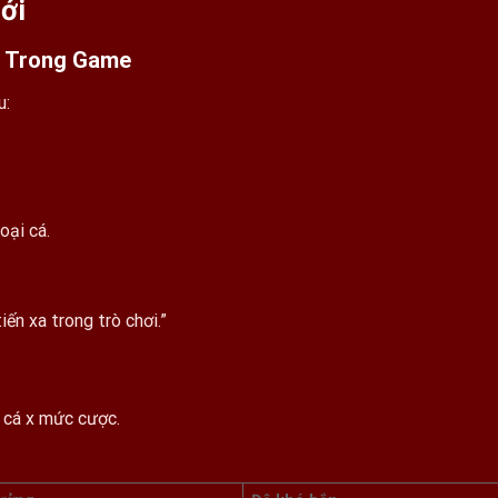
ới
c Trong Game
u:
oại cá.
iến xa trong trò chơi.”
ị cá x mức cược.