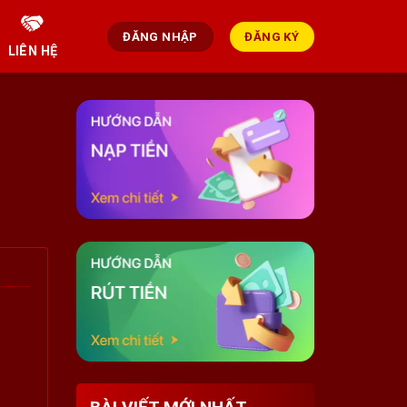
ĐĂNG NHẬP
ĐĂNG KÝ
LIÊN HỆ